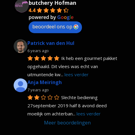
butchery Hofman
4.4
powered by
G
o
o
g
l
e
beoordeel ons op
Patrick van den Hul
6 years ago
Ik heb een gourmet pakket 
opgehaald. Dit vlees was echt van 
uitmuntende kw
... 
lees verder
Anja Meiringh
7 years ago
Slechte bediening 
27september 2019 half 8 avond deed 
moeilijk om achterban
... 
lees verder
Meer beoordelingen